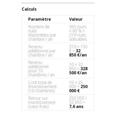
Calculs
Paramètre
Valeur
Nombre de
365 jours
nuits
× 60 % =
disponibles par
219 nuits
chambre / an
utilisables
Revenu
219 × 150
additionnel par
€ =
32
chambre / an
850 €/an
Revenu
10 × 32
additionnel
850 =
328
pour 10
500 €/an
chambres / an
Coût total de
10 × 25
l’investissement
000 =
250
(10 chambres)
000 €
Retour sur
250 000 /
investissement
32 850 ≈
(sans frais)
7,6 ans