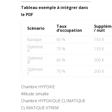
Tableau exemple à intégrer dans
le PDF
Taux
Supplém
Scénario
d’occupation
/ nuit
Basique
60 %
150 €
Optimisé
70 %
150 €
A
Optimisé
60 %
200 €
B
Optimisé
70 %
200 €
C
Chambre HYPOXIE
Altitude simulée
Chambre HYPOXIQUE CLIMATIQUE
CLIMATIQUE XTREM