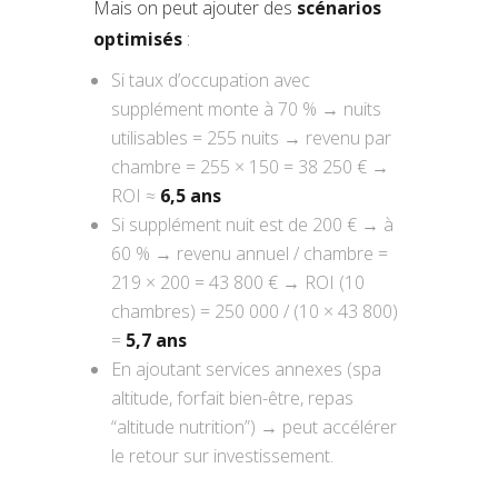
Mais on peut ajouter des
scénarios
optimisés
:
Si taux d’occupation avec
supplément monte à 70 % → nuits
utilisables = 255 nuits → revenu par
chambre = 255 × 150 = 38 250 € →
ROI ≈
6,5 ans
Si supplément nuit est de 200 € → à
60 % → revenu annuel / chambre =
219 × 200 = 43 800 € → ROI (10
chambres) = 250 000 / (10 × 43 800)
=
5,7 ans
En ajoutant services annexes (spa
altitude, forfait bien-être, repas
“altitude nutrition”) → peut accélérer
le retour sur investissement.