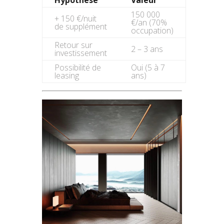
Hypothèse
Valeur
150 000
+ 150 €/nuit
€/an (70%
de supplément
occupation)
Retour sur
2 – 3 ans
investissement
Possibilité de
Oui (5 à 7
leasing
ans)