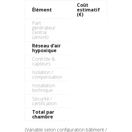
Coût
Élément
estimatif
(€)
Part
générateur
central
(amorti)
Réseau d’air
hypoxique
Contrôle &
capteurs
Isolation /
compensation
Installation
technique
Sécurité /
certification
Total par
chambre
(Variable selon configuration bâtiment /