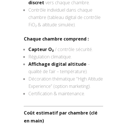
discret
vers chaque chambre.
Contrôle individuel dans chaque
chambre (tableau digital de contrôle
FiO₂ & altitude simulée).
Chaque chambre comprend :
Capteur O₂
/ contrôle sécurité.
Régulation climatique.
Affichage digital altitude
–
qualité de l’air – température).
Décoration thématique “High Altitude
Experience” (option marketing).
Certification & maintenance.
Coût estimatif par chambre (clé
en main)