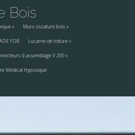
e Bois
xique
»
Murs ossature bois
»
ADE FOB
Lucarne de toiture
»
nnecteurs d assemblage V 200
»
re Médical Hypoxique