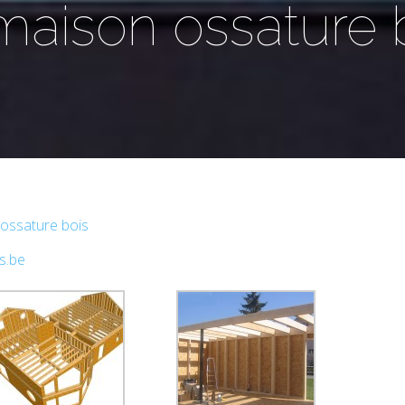
 maison ossature 
 ossature bois
s.be