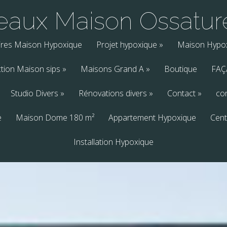
aux Maison Ossatur
ires Maison Hypoxique
Projet hypoxique
»
Maison Hypo
tion Maison sips
»
Maisons Grand A
»
Boutique
FAÇ
Studio Divers
»
Rénovations divers
»
Contact
»
co
e
Maison Dome 180 m²
Appartement Hypoxique
Cent
Installation Hypoxique