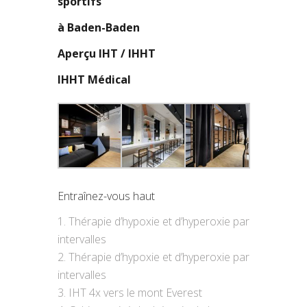
sportifs
à Baden-Baden
Aperçu IHT / IHHT
IHHT Médical
Entraînez-vous haut
Thérapie d’hypoxie et d’hyperoxie par
intervalles
Thérapie d’hypoxie et d’hyperoxie par
intervalles
IHT 4x vers le mont Everest