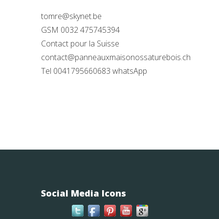
tomre@skynet.be
GSM 0032 475745394
Contact pour la Suisse
contact@panneauxmaisonossaturebois.ch
Tel 0041795660683 whatsApp
Social Media Icons