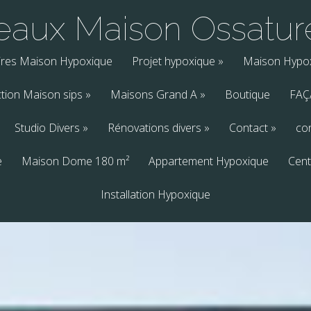
aux Maison Ossatur
ires Maison Hypoxique
Projet hypoxique
»
Maison Hypo
tion Maison sips
»
Maisons Grand A
»
Boutique
FAÇ
Studio Divers
»
Rénovations divers
»
Contact
»
co
e
Maison Dome 180 m²
Appartement Hypoxique
Cent
Installation Hypoxique