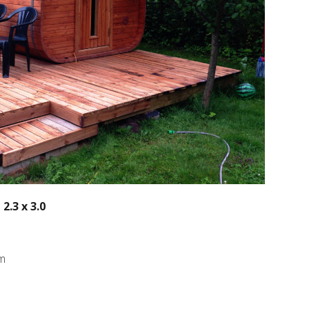
.3 x 3.0
 m