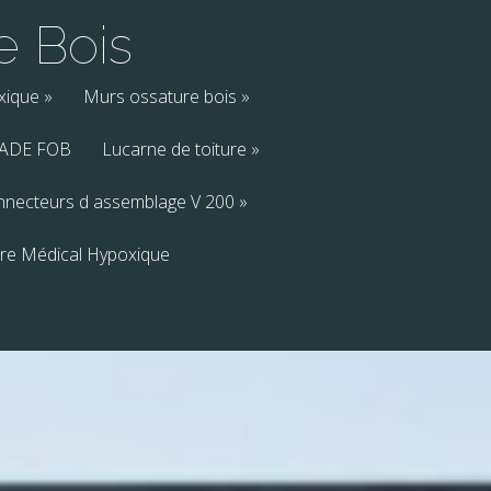
e Bois
xique
»
Murs ossature bois
»
ADE FOB
Lucarne de toiture
»
nnecteurs d assemblage V 200
»
re Médical Hypoxique