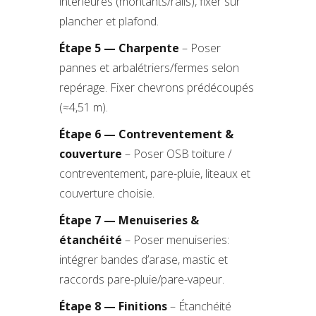
intérieures (montants/rails), fixer sur
plancher et plafond.
Étape 5 — Charpente
– Poser
pannes et arbalétriers/fermes selon
repérage. Fixer chevrons prédécoupés
(≈4,51 m).
Étape 6 — Contreventement &
couverture
– Poser OSB toiture /
contreventement, pare-pluie, liteaux et
couverture choisie.
Étape 7 — Menuiseries &
étanchéité
– Poser menuiseries:
intégrer bandes d’arase, mastic et
raccords pare-pluie/pare-vapeur.
Étape 8 — Finitions
– Étanchéité